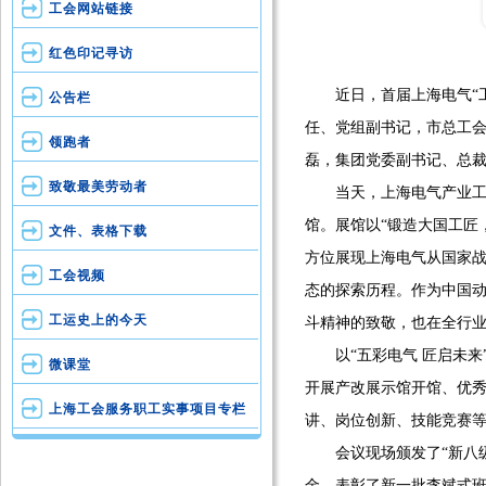
工会网站链接
红色印记寻访
近日，首届上海电气“工匠
公告栏
任、党组副书记，市总工
领跑者
磊，集团党委副书记、总
致敬最美劳动者
当天，上海电气产业工人
馆。展馆以“锻造大国工匠，
文件、表格下载
方位展现上海电气从国家战
工会视频
态的探索历程。作为中国动
工运史上的今天
斗精神的致敬，也在全行
以“五彩电气 匠启未来”
微课堂
开展产改展示馆开馆、优秀
上海工会服务职工实事项目专栏
讲、岗位创新、技能竞赛
会议现场颁发了“新八级
金，表彰了新一批李斌式