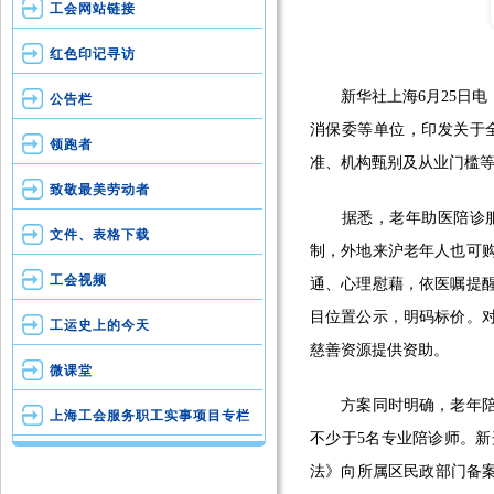
工会网站链接
红色印记寻访
新华社上海6月25日电
公告栏
消保委等单位，印发关于
领跑者
准、机构甄别及从业门槛
致敬最美劳动者
据悉，老年助医陪诊服务
文件、表格下载
制，外地来沪老年人也可
工会视频
通、心理慰藉，依医嘱提
目位置公示，明码标价。
工运史上的今天
慈善资源提供资助。
微课堂
方案同时明确，老年陪诊
上海工会服务职工实事项目专栏
不少于5名专业陪诊师。
法》向所属区民政部门备案